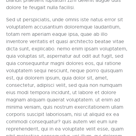
blandit praesent luptatum zzril delenit augue duis
dolore te feugait nulla facilisi.
Sed ut perspiciatis, unde omnis iste natus error sit
voluptatem accusantium doloremque laudantium,
totam rem aperiam eaque ipsa, quae ab illo
inventore veritatis et quasi architecto beatae vitae
dicta sunt, explicabo. nemo enim ipsam voluptatem,
quia voluptas sit, aspernatur aut odit aut fugit, sed
quia consequuntur magni dolores eos, qui ratione
voluptatem sequi nesciunt, neque porro quisquam
est, qui dolorem ipsum, quia dolor sit, amet,
consectetur, adipisci velit, sed quia non numquam
eius modi tempora incidunt, ut labore et dolore
magnam aliquam quaerat voluptatem. ut enim ad
minima veniam, quis nostrum exercitationem ullam
corporis suscipit laboriosam, nisi ut aliquid ex ea
commodi consequatur? quis autem vel eum iure
reprehenderit, qui in ea voluptate velit esse, quam