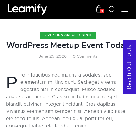
0
CREATING GREAT DESIGN
WordPress Meetup Event Today
Reach Out To Us
June 25, 2020
0
Comments
Proin faucibus nec mauris a sodales, sed
elementum mi tincidunt. Sed eget viverra
egestas nisi in consequat. Fusce sodales
augue a accumsan. Cras sollicitudin, ipsum eget
blandit pulvinar. Integer tincidunt. Cras dapibus.
Vivamus elementum semper nisi. Aenean vulputate
eleifend tellus. Aenean leo ligula, porttitor eu,
consequat vitae, eleifend ac, enim.