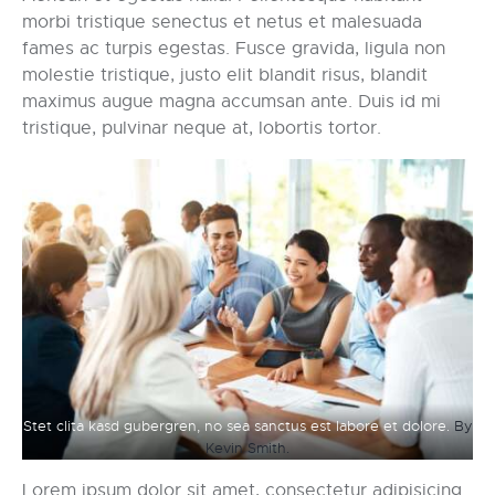
morbi tristique senectus et netus et malesuada
fames ac turpis egestas. Fusce gravida, ligula non
molestie tristique, justo elit blandit risus, blandit
maximus augue magna accumsan ante. Duis id mi
tristique, pulvinar neque at, lobortis tortor.
Stet clita kasd gubergren, no sea sanctus est labore et dolore.
By
Kevin Smith.
Lorem ipsum dolor sit amet, consectetur adipisicing